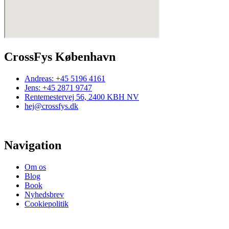
CrossFys København
Andreas: +45 5196 4161
Jens: +45 2871 9747
Rentemestervej 56, 2400 KBH NV
hej@crossfys.dk
Navigation
Om os
Blog
Book
Nyhedsbrev
Cookiepolitik